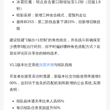
冰霜巨魔：弱点攻击窗口期缩短至1.2秒（旧版1.8
秒）
暗影巫师：新增三种攻击模式，需预判走位
最终BOSS：第二阶段血量下调15%，但新增召唤技
能
建议组建"1输出+1控制"的角色组合，并在战斗前确保至
少携带5瓶治疗药剂，你平时偏好哪种角色搭配方式？欢
迎在评论区分享你的独特战术。
V1.1版本社交系统
深度评测
与组队指南
开发者在接受采访时透露，新版本社交功能使用率激增3
00%，这归功于改良的匹配机制和新增的公会系统,实测
表明：
组队副本通关率比单人高65%
每日组队任务奖励提升50%