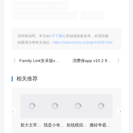
小树的冒险游戏 v1.1 安卓版
小树的冒险游戏 v1.1 最新版下载
游戏下载
非特殊说明，本文由
1号下载站
原创或收集发布，欢迎转载
转载请注明本文地址：
https://www.yhxzz.cn/yxgl/10008.html
Family Link安卓版v2.18.0.V.582297222中文版详解：家长必看的智能监护指南
消费保app v10.2.9安卓版
相关推荐
新大主宰手游V2.0.6.1安卓版攻略：如何成为游戏高手？
我是小奇兵折扣版v1.0.0安卓版：热门攻略与你同行！
前线模拟战V7.5安卓版：终极攻略与游戏下载指南
搬砖争霸赛小游戏v1.1.5安卓版：热血竞技，一试身手！
精灵世界灭绝最新版V3.0.4安卓版：揭秘生存