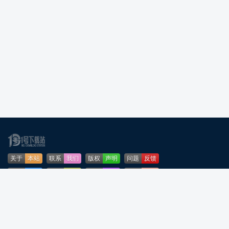
关于
本站
联系
我们
版权
声明
问题
反馈
业务
合作
免责
声明
下载
帮助
网站
地图
安全
认证
🌳公安部网络违法犯罪举报网站
粤ICP备2024276164号-5
粤公网安备44090202001253号