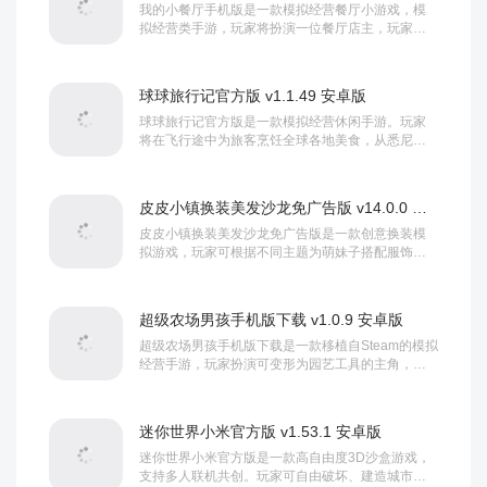
我的小餐厅手机版是一款模拟经营餐厅小游戏，模
拟经营类手游，玩家将扮演一位餐厅店主，玩家需
要通过合理规划菜单、调配食材和优化服务流程来
提升...
球球旅行记官方版 v1.1.49 安卓版
球球旅行记官方版是一款模拟经营休闲手游。玩家
将在飞行途中为旅客烹饪全球各地美食，从悉尼到
伦敦、新加坡到纽约，闯关解锁新食谱。需在规定
时间...
皮皮小镇换装美发沙龙免广告版 v14.0.0 安卓版
皮皮小镇换装美发沙龙免广告版是一款创意换装模
拟游戏，玩家可根据不同主题为萌妹子搭配服饰、
设计发型，并拍摄照片分享审美。内置任务挑战与
评选...
超级农场男孩手机版下载 v1.0.9 安卓版
超级农场男孩手机版下载是一款移植自Steam的模拟
经营手游，玩家扮演可变形为园艺工具的主角，通
过照料作物、击退害虫经营田园，积累财富从邪...
迷你世界小米官方版 v1.53.1 安卓版
迷你世界小米官方版是一款高自由度3D沙盒游戏，
支持多人联机共创。玩家可自由破坏、建造城市田