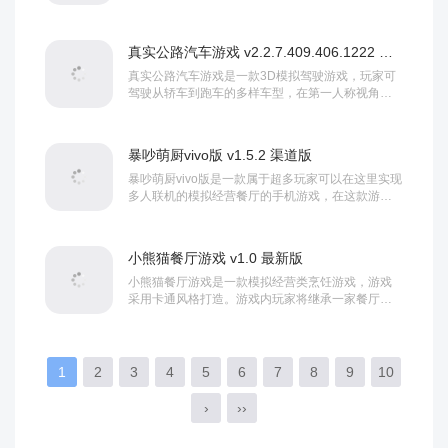
园，挑战地心领主，甚至改变世界地形。无等级规
则...
真实公路汽车游戏 v2.2.7.409.406.1222 安卓版
真实公路汽车游戏是一款3D模拟驾驶游戏，玩家可
驾驶从轿车到跑车的多样车型，在第一人称视角中
体验逼真操控。游戏包含计时赛与自由驾驶等模
式，...
暴吵萌厨vivo版 v1.5.2 渠道版
暴吵萌厨vivo版是一款属于超多玩家可以在这里实现
多人联机的模拟经营餐厅的手机游戏，在这款游戏
里有多种玩法，玩家不仅仅是在游戏里进行餐厅...
小熊猫餐厅游戏 v1.0 最新版
小熊猫餐厅游戏是一款模拟经营类烹饪游戏，游戏
采用卡通风格打造。游戏内玩家将继承一家餐厅，
在这里你可以自由收集各种食材，不断研发菜品，
制作...
1
2
3
4
5
6
7
8
9
10
›
››