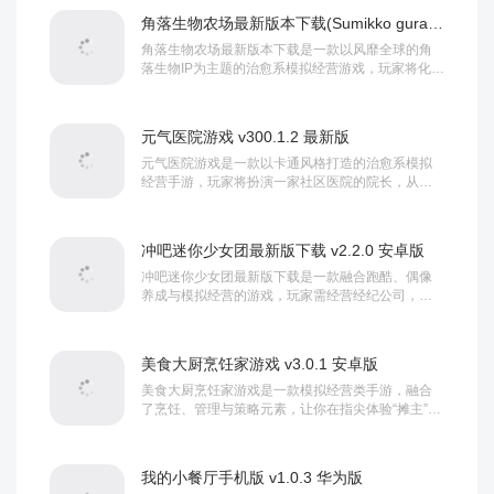
角落生物农场最新版本下载(Sumikko gurashi) v1.7.2 安卓版
角落生物农场最新版本下载是一款以风靡全球的角
落生物IP为主题的治愈系模拟经营游戏，玩家将化身
农场主，与性格各异的角落生物伙伴们一同开垦土...
元气医院游戏 v300.1.2 最新版
元气医院游戏是一款以卡通风格打造的治愈系模拟
经营手游，玩家将扮演一家社区医院的院长，从零
开始建设并管理医疗机构，为小镇居民提供医疗服
务，...
冲吧迷你少女团最新版下载 v2.2.0 安卓版
冲吧迷你少女团最新版下载是一款融合跑酷、偶像
养成与模拟经营的游戏，玩家需经营经纪公司，建
设舞蹈室、声乐室等设施，安排训练课程与商业演
出，...
美食大厨烹饪家游戏 v3.0.1 安卓版
美食大厨烹饪家游戏是一款模拟经营类手游，融合
了烹饪、管理与策略元素，让你在指尖体验“摊主”的
日常经营生活，玩家在游戏中扮演厨师，通过精准...
我的小餐厅手机版 v1.0.3 华为版