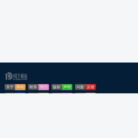
关于
本站
联系
我们
版权
声明
问题
反馈
业务
合作
免责
声明
下载
帮助
网站
地图
安全
认证
🌳公安部网络违法犯罪举报网站
粤ICP备2024276164号-5
粤公网安备44090202001253号
声明：所有软件和文章来自互联网 如有异议 请与本站联系 本站为非赢利性网站