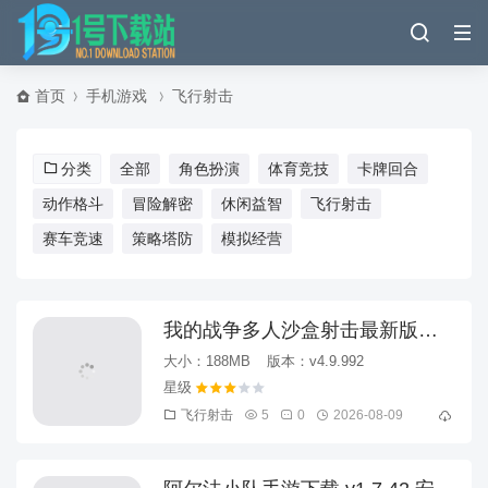
首页
手机游戏
飞行射击
分类
全部
角色扮演
体育竞技
卡牌回合
动作格斗
冒险解密
休闲益智
飞行射击
赛车竞速
策略塔防
模拟经营
我的战争多人沙盒射击最新版下
载 v4.9.992 安卓版
大小：188MB
版本：v4.9.992
飞行射击
5
0
2026-08-09