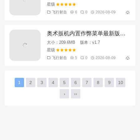
飞行射击
6
0
2026-08-09
奥术扳机内置作弊菜单最新版下
载 v1.7 安卓版
大小：209.6MB
版本：v1.7
飞行射击
5
0
2026-08-09
1
2
3
4
5
6
7
8
9
10
›
››