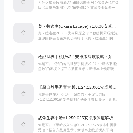
为什么星座乐消消V2.56能风靡全网？你是否也在烦
恼《星座乐消消》V2.56安卓版的某些关卡总差一步
通关？据官方数据统计，该版本上线首周...
奥卡拉逃生(Okara Escape) v1.0.88安卓版全面攻略：通关技巧与隐藏彩蛋揭秘
奥卡拉逃生v1.0.88为何风靡全球？数据揭示玩家沉
迷原因你是否在深夜仍纠结于《奥卡拉逃生》的某
个密室机关？最新数据显示，该游戏全球下载...
枪战世界手机版v2.1安卓版深度攻略：如何用5大技巧登顶全服？
你是否在《我的枪战世界手机版v2.1》中遭遇“刚枪
必败”的困境？据官方数据显示，新版本上线后玩家
平均胜率下降12%，而掌握本攻略的核心技...
【超自然手游官方版v1.24.12.001安卓版终极攻略】独家秘技助你登顶战力榜！
你是否也在为《代号：超自然》手游官方版
v1.24.12.001的复杂机制而头疼？数据显示，新版本
上线一周后，玩家平均战力提升速度下降了2...
战争生存手游v1.250.625安卓版深度解析：如何在新版本中制胜？
你是否在《黑暗战争生存》v1.250.625版本中屡屡
受挫？据官方数据显示，新版本上线后玩家平均生