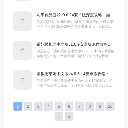
存时长下降23%，但顶尖玩家的胜率却逆...
勾车跑酷游戏v0.6.24安卓版深度攻略：如何刷爆高分榜？
你是否发现《勾车跑酷》v0.6.24安卓版的全球玩家
平均得分突然飙升20%？最新数据显示，新版本中
隐藏的"双倍金币赛道&quo...
獾妈模拟器中文版v1.0.9安卓版深度攻略：如何快速成为顶级护崽专家？
你是否在《獾妈模拟器中文版v1.0.9》中为了幼崽的
存活焦头烂额？数据显示，超过67%的玩家因食物
短缺或天敌袭击导致游戏失败，这款由海外...
虚拟史莱姆中文版v4.9.3.14安卓版攻略：如何快速提升战力？
你是否在《虚拟史莱姆中文版v4.9.3.14安卓版》中
卡关？新版本上线后，全球玩家活跃度增长27%
（数据来源：官方披露），但仍有60%的...
1
2
3
4
5
6
7
8
9
10
›
››