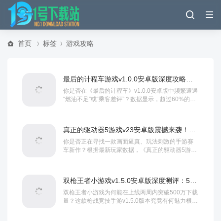
首页
标签
游戏攻略
最后的计程车游戏v1.0.0安卓版深度攻略：新手必看5大技巧与隐藏彩蛋揭秘
你是否在《最后的计程车》v1.0.0安卓版中频繁遭遇
“燃油不足”或“乘客差评”？数据显示，超过60%的玩
家因不熟悉核心机制而在前3关卡关...
真正的驱动器5游戏v23安卓版震撼来袭！2024年最值得入手的赛车游戏全攻略
你是否正在寻找一款画面逼真、玩法刺激的手游赛
车新作？根据最新玩家数据，《真正的驱动器5游戏
v23安卓版》（True Driver 5 v...
双枪王者小游戏v1.5.0安卓版深度测评：5个必看技巧助你登顶排行榜
双枪王者小游戏为何能在上线两周内突破500万下载
量？这款枪战竞技手游v1.5.0版本究竟有何魅力根据
官方最新数据显示,双枪王者小游戏v1...