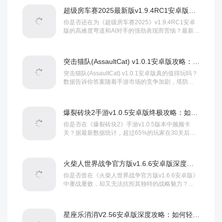
超级房车赛2025最新版v1.9.4RC1安卓版评测：如何用游戏攻略制霸赛道？
你是否还在为《超级房车赛2025》v1.9.4RC1安卓
版的高难度弯道和AI对手的强劲表现而苦恼？最新数
据显示，超过67%的玩家在该版本...
突击猫队(AssaultCat) v1.0.1安卓版攻略：如何快速上手成为顶级猎手？
突击猫队(AssaultCat) v1.0.1安卓版真的值得玩吗？
数据告诉你答案随着手游市场的竞争加剧，塔防类
游戏《突击猫队》(Assa...
爆裂砖块2手游v1.0.5安卓版终极攻略：如何轻松通关并斩获高分？
你是否在《爆裂砖块2》手游v1.0.5版本中频频卡
关？据最新数据统计，超过65%的玩家在30关后遭
遇瓶颈，这款融合了经典弹球与Rogue...
火柴人世界战争官方版v1.6.6安卓版深度攻略：制霸战场的终极战术
你是否曾在《火柴人世界战争官方版v1.6.6安卓版》
中屡战屡败，却又无法抗拒其独特的战略魅力？据
官方数据统计，该版本上线首周下载量突破5...
星座乐消消V2.56安卓版深度攻略：如何轻松通关百万玩家都在用的高分技巧？