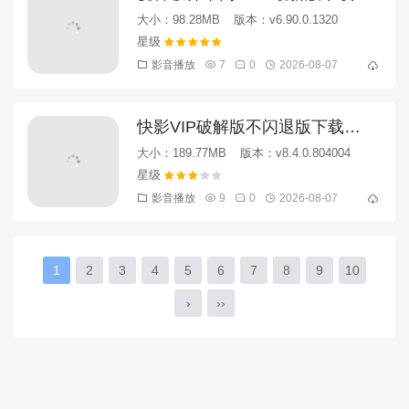
v6.90.0.1320 安卓版
大小：98.28MB
版本：v6.90.0.1320
影音播放
7
0
2026-08-07
快影VIP破解版不闪退版下载
v8.4.0.804004 安卓版
大小：189.77MB
版本：v8.4.0.804004
影音播放
9
0
2026-08-07
1
2
3
4
5
6
7
8
9
10
›
››