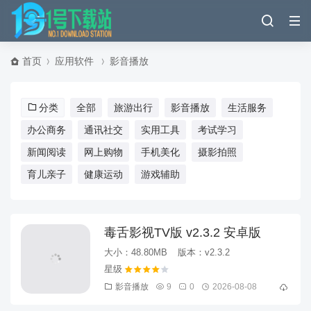
首页
应用软件
影音播放
分类
全部
旅游出行
影音播放
生活服务
办公商务
通讯社交
实用工具
考试学习
新闻阅读
网上购物
手机美化
摄影拍照
育儿亲子
健康运动
游戏辅助
毒舌影视TV版 v2.3.2 安卓版
大小：48.80MB
版本：v2.3.2
影音播放
9
0
2026-08-08