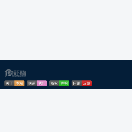
关于
本站
联系
我们
版权
声明
问题
反馈
业务
合作
免责
声明
下载
帮助
网站
地图
安全
认证
🌳公安部网络违法犯罪举报网站
粤ICP备2024276164号-5
粤公网安备44090202001253号
声明：所有软件和文章来自互联网 如有异议 请与本站联系 本站为非赢利性网站