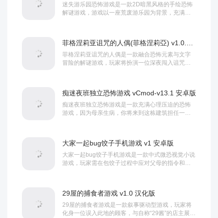
迷失游乐园恐怖游戏是一款2D暗黑风格的手绘恐怖
解谜游戏，游戏以一座荒废游乐园为背景，充满烧
焦尸体、黑影等恐怖元素，玩家需要在这里收集线
索...
菲格涅莉亚诅咒的人偶(菲格涅莉亞) v1.0.1 安卓版
菲格涅莉亚诅咒的人偶是一款融合恐怖元素与文字
冒险的解谜游戏，玩家将扮演一位深夜闯入诅咒人
偶馆的少女，通过收集线索、解开谜题，最终寻找
失踪...
痴迷夜班独立恐怖游戏 vCmod-v13.1 安卓版
痴迷夜班独立恐怖游戏是一款充满心理压迫的恐怖
游戏，因为母亲生病，你将来到这栋建筑担任一名
保安，在空无一人的建筑内巡逻并完成日常检查清
单。...
大家一起bug饺子手机游戏 v1 安卓版
大家一起bug饺子手机游戏是一款中式微恐视觉小说
游戏，玩家需在包饺子过程中应对父母的指令和厨
房中的线索，公式化的集体叙事与细思极恐的设定...
29屋的捕食者游戏 v1.0 汉化版
29屋的捕食者游戏是一款叙事驱动型游戏，玩家将
化身一位误入此地的顾客，与自称“29酱”的店主展开