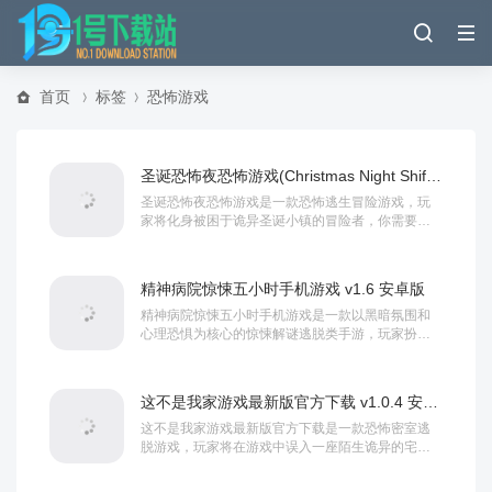
首页
标签
恐怖游戏
圣诞恐怖夜恐怖游戏(Christmas Night Shift) v2.2 最新版
圣诞恐怖夜恐怖游戏是一款恐怖逃生冒险游戏，玩
家将化身被困于诡异圣诞小镇的冒险者，你需要在
阴森的街道、废弃的教堂与诡异的住宅间穿梭，收
集散...
精神病院惊悚五小时手机游戏 v1.6 安卓版
精神病院惊悚五小时手机游戏是一款以黑暗氛围和
心理恐惧为核心的惊悚解谜逃脱类手游‌，玩家扮演
一名夜间值班的医院保安，在一场突如其来的混乱
中...
这不是我家游戏最新版官方下载 v1.0.4 安卓版
这不是我家游戏最新版官方下载是一款恐怖密室逃
脱游戏，玩家将在游戏中误入一座陌生诡异的宅
邸，在昏暗压抑的环境里搜寻物品与线索，躲避未
知危险...