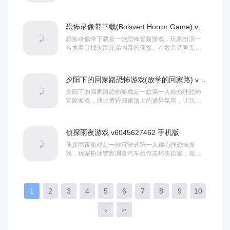
互动。店主看似是一位可爱的美少女，实际上...
恐怖录像带下载(Boisvert Horror Game) v0.1.1 安卓版
恐怖录像带下载是一款恐怖冒险游戏，玩家扮演一
名执着寻找失踪兄弟内森的侦探。在数月调查无果
后，一条神秘线索将主角引向一座废弃的精神病疗
养院...
夕阳下的回家路恐怖游戏(放学的回家路) v1.0 中文版
夕阳下的回家路恐怖游戏是一款第一人称心理恐怖
冒险游戏，通过黄昏归家路上的诡异氛围，让玩家
体验持续的心理压迫感，游戏以环境叙事和动态音
效为...
侦探雨夜游戏 v6045627462 手机版
侦探雨夜游戏是一款沉浸式第一人称心理恐怖游
戏，玩家扮演警察调查汽车旅馆连环失踪案，现在
你所管辖的地区发生了神秘的失踪案，所以你需要
开始调...
1
2
3
4
5
6
7
8
9
10
›
››