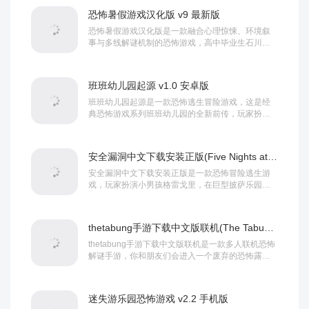
恐怖暑假游戏汉化版 v9 最新版
恐怖暑假游戏汉化版是一款融合心理惊悚、环境叙
事与多线解谜机制的恐怖游戏，高中毕业生石川纱
季与朋友前往冲绳本岛西北的无人岛进行考古调
查，途...
班班幼儿园起源 v1.0 安卓版
班班幼儿园起源是一款恐怖逃生冒险游戏，这是经
典恐怖游戏系列班班幼儿园的全新前传，玩家扮演
一名潜入调查者，在诡异环境中探索神秘事件的真
相，...
安全漏洞中文下载安装正版(Five Nights at Freddy) v2.0.7 安卓版
安全漏洞中文下载安装正版是一款恐怖冒险逃生游
戏，玩家扮演小男孩格雷戈里，在巨型披萨乐园
Mega Pizzaplex中躲避敌对玩偶的追捕，...
thetabung手游下载中文版联机(The Tabung安装器) v6.1.2 手机版
thetabung手游下载中文版联机是一款多人联机恐怖
解谜手游，你和朋友们会进入一个废弃的恐怖露营
地，探索黑暗森林、破解机关、收集线索，...
迷失游乐园恐怖游戏 v2.2 手机版