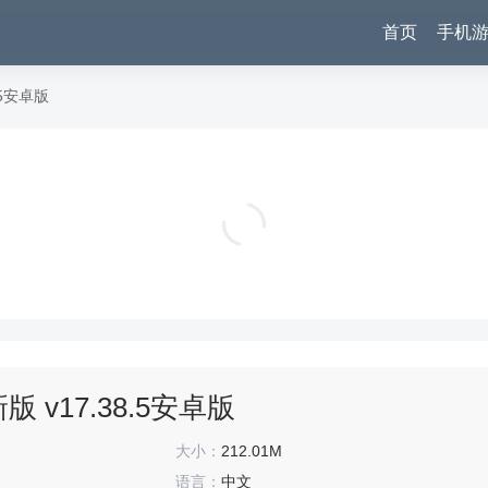
首页
手机
.5安卓版
梦幻西游手游网易官方正版 v1.571.0安卓版
角色扮演
版 v17.38.5安卓版
大小：
212.01M
语言：
中文