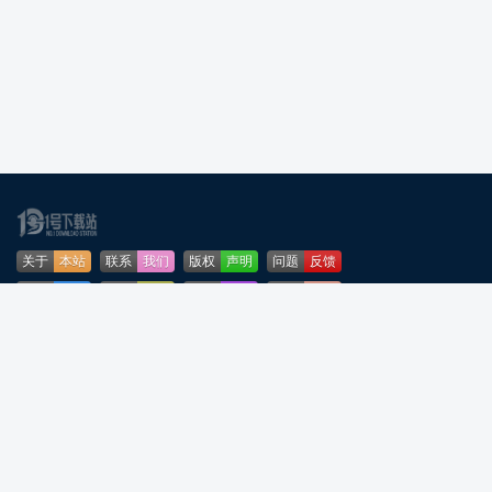
关于
本站
联系
我们
版权
声明
问题
反馈
业务
合作
免责
声明
下载
帮助
网站
地图
安全
认证
🌳公安部网络违法犯罪举报网站
粤ICP备2024276164号-5
粤公网安备44090202001253号
声明：所有软件和文章来自互联网 如有异议 请与本站联系 本站为非赢利性网站
不接受任何赞助和广告
反诈温馨提示：陌生来电要警惕，分享屏幕别随意，未知链接不点击，个人信