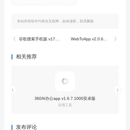
谷歌相册app最新官方版下载安装
本站所有软件均来自互联网，如有侵权，联系删除
谷歌搜索手机版 v17.29.35安卓版
WebToApp v2.0.6安卓版
相关推荐
360AI办公app v1.6.7.1000安卓版
googl
实用工具
发布评论