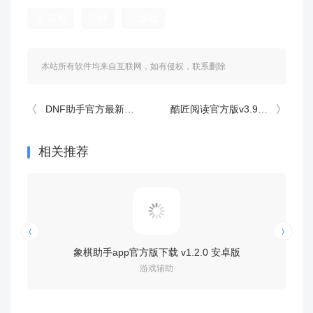
云·原神
原神
云游戏
本站所有软件均来自互联网，如有侵权，联系删除
DNF助手官方最新版v4.2.0 安卓版
酷匠阅读官方版v3.9.68 最新版
相关推荐
象棋助手app官方版下载 v1.2.0 安卓版
腾讯先锋官
游戏辅助