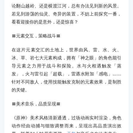
论翻山越岭、还是横渡江河，总有办法见到新的风景。
若见到游荡的仙灵、奇异的装置，不妨上前探究一番，
看看迎接你的是意外，还是惊喜？
〓元素交互，策略战斗〓
在这片元素交汇的土地上，世界由风、雷、水、火、
冰、草、岩七大元素构成，拥有「神之眼」的角色能引
导元素之力用于战斗和探险。水与火相遇触发「蒸
发」，火与雷引起「超载」，雷遇水附加「感电」……
针对不同敌人，使用技能触发克制的元素效果，是制胜
的关键。
〓美术音乐，品质呈现〓
《原神》美术风格清新通透，过场动画实时渲染，角色
动作经由动捕与细致调整而来，呈现出高品质演出效