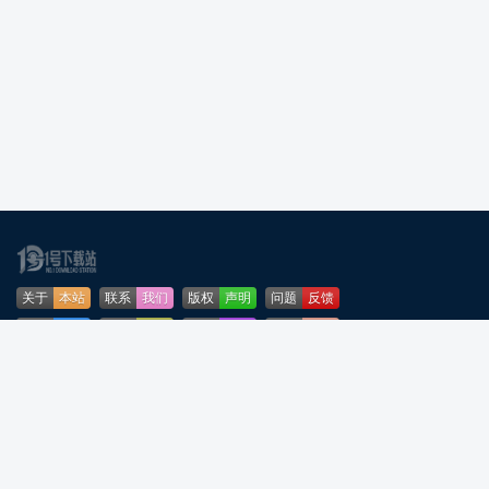
关于
本站
联系
我们
版权
声明
问题
反馈
业务
合作
免责
声明
下载
帮助
网站
地图
安全
认证
🌳公安部网络违法犯罪举报网站
粤ICP备2024276164号-5
粤公网安备44090202001253号
声明：所有软件和文章来自互联网 如有异议 请与本站联系 本站为非赢利性网站