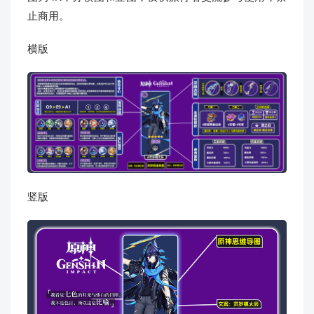
止商用。
横版
竖版