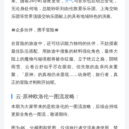
果。随着24小时昼夜更替，
天气
与音乐也在动态变化，
无论身处何地，总能聆听到由伦敦爱乐乐团、上海交响
乐团等世界顶级交响乐团献上的具有地域特色的演奏。
〓众多伙伴，携手冒险〓
在冒险的旅途中，还可结识能力独特的伙伴，不妨摸索
最佳队伍搭配、用旅途中搜集的材料强化角色，最终大
陆上的魔物与秘境都将被你征服。立于绝云之巅，阴晴
雨雪、云卷云舒似乎尽在眼前。但失散的血亲尚未重
聚，「原神」的真相仍未显现……动身吧，旅行者，真
正的冒险才刚刚开始呢。
云·原神欧洛伦一图流攻略：
本期为大家带来的是欧洛伦的一图流攻略，后续会持续
更新全角色一图流，敬请期待。
图为4K，分横图和竖图，仅供旅行者交流参考使用，禁