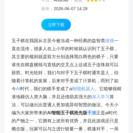
平台：
Android
星级：
发布：
2026-06-07 14:28
立即下载
五子棋在我国从古至今被当成一种经典的益智类
游戏
一
直在流传，很多人在上小学的时候就认识到了五子棋，
其主要的规则就是双方分别选择黑白两色的棋子，只要
谁先在棋盘横线与直线的交叉点上达成五子连珠就可以
获胜。时光轮转，我们与对手下五子棋时通常是人，但
随着计算机的发展，后来对手变成了计算机，而到了如
今
AI
时代，我们的棋手变成了ai
智能机器人
。它能够很精
准地模仿人类大脑，并且还借助其强大的
深入学习
算
法，可以做出比普通人更加诡异却智慧的做法。今天小
编为大家所带来的
AI智能五子棋抢先版
手游
正是ai时代
的产物之一，它拥有上述所有优势，并且此游戏还只是
概念版，玩家可以与之进行较量一番，棋逢对手，一局