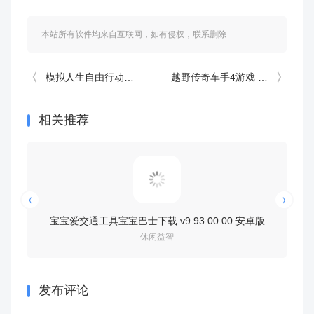
本站所有软件均来自互联网，如有侵权，联系删除
模拟人生自由行动手机版 v115.0.270767安卓版
越野传奇车手4游戏 v1.0安卓版
相关推荐
宝宝爱交通工具宝宝巴士下载 v9.93.00.00 安卓版
宝宝巴士宝
休闲益智
发布评论