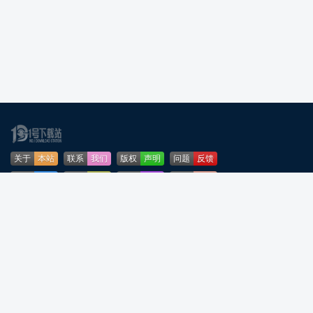
关于
本站
联系
我们
版权
声明
问题
反馈
业务
合作
免责
声明
下载
帮助
网站
地图
安全
认证
🌳公安部网络违法犯罪举报网站
粤ICP备2024276164号-5
粤公网安备44090202001253号
声明：所有软件和文章来自互联网 如有异议 请与本站联系 本站为非赢利性网站
不接受任何赞助和广告
反诈温馨提示：陌生来电要警惕，分享屏幕别随意，未知链接不点击，个人信