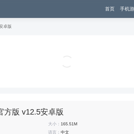
首页
手机
5安卓版
帝国王者归来浩动版 v3.69.30.3安卓版
角色扮演
版 v12.5安卓版
大小：
165.51M
语言：
中文