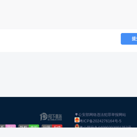
🌳公安部网络违法犯罪举报网站
粤ICP备2024276164号-5
联系
我们
版权
声明
问题
反馈
粤公网安备44090202001253号
声明：所有软件和文章来自互联网 如有
免责
声明
下载
帮助
网站
地图