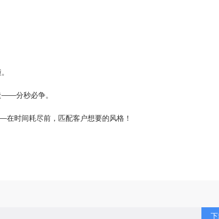
撞。
造——分秒必争。
合——在时间耗尽前，匹配客户想要的风格！
下