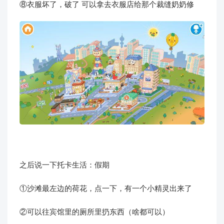
⑧衣服坏了，破了 可以拿去衣服店给那个裁缝奶奶修
之后说一下托卡生活：假期
①沙滩最左边的荷花，点一下，有一个小精灵出来了
②可以往宾馆里的厕所里扔东西（啥都可以）