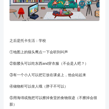
之后是托卡生活：学校
①地图上的猫头鹰点一下会听到叫声
②骷髅头可以吃东西and穿衣服（不会是人吧？）
③有一个小人可以把它放在课桌上，他会站起来
④储物柜可以坐人哦（胖子不可以）
⑤用海绵或拖把可以擦掉食堂的食物痕迹（不擦掉会很
脏）