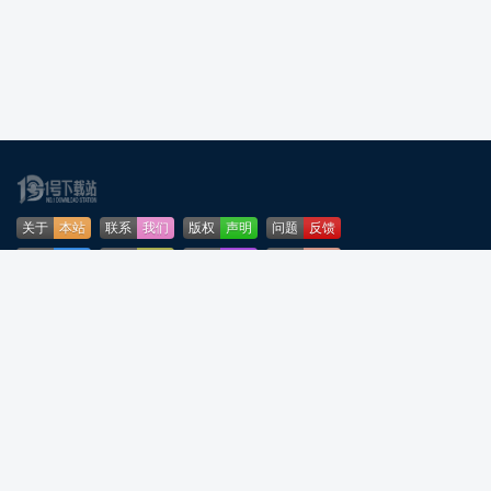
关于
本站
联系
我们
版权
声明
问题
反馈
业务
合作
免责
声明
下载
帮助
网站
地图
安全
认证
🌳公安部网络违法犯罪举报网站
粤ICP备2024276164号-5
粤公网安备44090202001253号
声明：所有软件和文章来自互联网 如有异议 请与本站联系 本站为非赢利性网站
不接受任何赞助和广告
反诈温馨提示：陌生来电要警惕，分享屏幕别随意，未知链接不点击，个人信
息不透露，转账汇款多核实，骗局千万要记牢。高效预防诈骗，建议安装国家