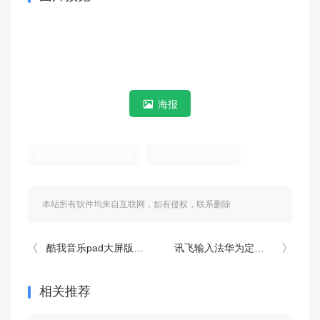
海报
微分身术app免费下载
微分身术软件下载
本站所有软件均来自互联网，如有侵权，联系删除
酷我音乐pad大屏版(酷我音乐hd) v9.0.3.0安卓版
讯飞输入法华为定制版 v8.1.8448安卓版
相关推荐