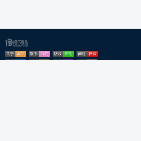
关于
本站
联系
我们
版权
声明
问题
反馈
业务
合作
免责
声明
下载
帮助
网站
地图
安全
认证
🌳公安部网络违法犯罪举报网站
粤ICP备2024276164号-5
粤公网安备44090202001253号
声明：所有软件和文章来自互联网 如有异议 请与本站联系 本站为非赢利性网站
不接受任何赞助和广告
反诈温馨提示：陌生来电要警惕，分享屏幕别随意，未知链接不点击，个人信
息不透露，转账汇款多核实，骗局千万要记牢。高效预防诈骗，建议安装国家
反诈中心APP！