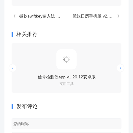
微软swiftkey输入法 v9.12.29.12安卓版
优效日历手机版 v2.0.8安卓版
相关推荐
信号检测仪app v1.20.12安卓版
通义千问国际
实用工具
发布评论