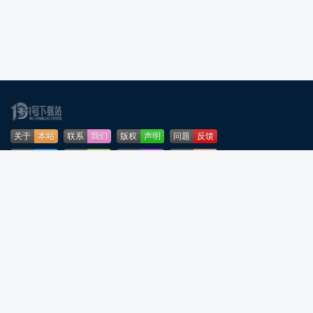
关于
本站
联系
我们
版权
声明
问题
反馈
业务
合作
免责
声明
下载
帮助
网站
地图
安全
认证
🌳公安部网络违法犯罪举报网站
粤ICP备2024276164号-5
粤公网安备44090202001253号
声明：所有软件和文章来自互联网 如有异议 请与本站联系 本站为非赢利性网站
不接受任何赞助和广告
反诈温馨提示：陌生来电要警惕，分享屏幕别随意，未知链接不点击，个人信
息不透露，转账汇款多核实，骗局千万要记牢。高效预防诈骗，建议安装国家
反诈中心APP！