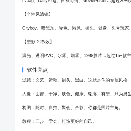
IN.tag、DailyPlog、日系周刊、MoviePoster
【个性风滤镜】
Cityboy、暗黑系、异色、港风、街头、健身、头号玩
【型影？特/效】
漏光、透明PVC、水雾、烟雾、1998胶片…超过15+
软件亮点
滤镜：文艺、运动、街头、黑白、这就是你的专属风格
人像：面部、干净、肤色、健康、轮廓、有型、只为男
构图：随时、自拍、聚会、合影、你都是照片主角。
教程：三步、学会、打造更好的自己。