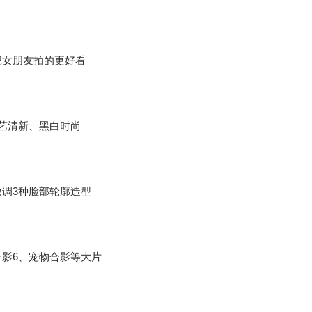
把女朋友拍的更好看
艺清新、黑白时尚
调3种脸部轮廓造型
影6、宠物合影等大片