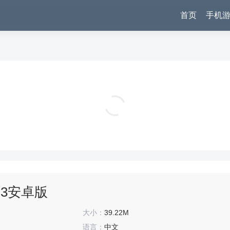
首页
手机
医脉通app v6.8.2安卓版
健康运动
1.3安卓版
大小：
39.22M
语言：
中文