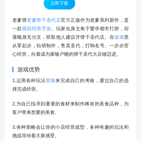
立即下载
老爹饼
老爹饼干圣代店
官方正版作为老爹系列新作，是
一款
模拟经营
手游
。玩家化身主角于繁华都市打拼，却
落魄身无分文，听取他人建议开饼干圣代店。在
游戏
里
从零起步，钻研制作，售卖圣代，打响名号。一步步苦
心经营，向着成为家喻户晓的饼干圣代大店铺迈进。
游戏优势
1.运用各种玩法
冒险
来完成自己的考验，通过自己的选
择完成经营。
2.为自己找寻到重要的食材来制作稀有的美食品种，为
客户带来想要的美食。
3.各种策略会让你的小店经营成型，各种有趣的玩法和
挑战等待着大家感受。