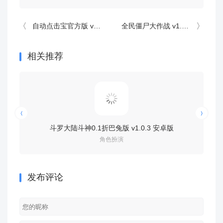
自动点击宝官方版 v26.06.06安卓版
全民僵尸大作战 v1.1安卓版
相关推荐
斗罗大陆斗神0.1折巴兔版 v1.0.3 安卓版
汉风幻想三
角色扮演
发布评论