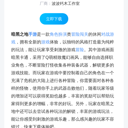
厂商：
波波钙木工作室
立即下载
暗黑之地
手游
是一款
角色扮演
类
冒险闯关
的休闲
对战游
戏
，拥有全新的
游戏
体验，以独特的风格打造最为纯粹
的玩法，能让玩家享受刺激的游戏
冒险
。其中游戏画面
暗黑卡通，采用了Q萌精致魔幻画风，能够自由选择职
业角色，不断冒险打怪收集各种装备武器，解锁更多的
游戏技能。而玩家在游戏中要控制着自己的角色在一个
充满了危机的大陆上进行各种冒险，你需要面对各种各
样的怪物，使用你手上的武器击败他们，随着玩家等级
的增加还可以获得奖励也越多，丰富的奖励可以帮助玩
家得到更多的增幅，非常的好玩。另外，玩家在暗黑之
地中还可以去尝试各种玩法的解锁，丰富的游戏玩法，
能让你感受到刺激的游戏乐趣，那么感兴趣的玩家不容
错过，快来下载体验吧。