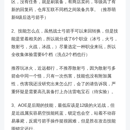
区，没有任务，就是刷装备，有商店卖药，等级高了有
新的回复药，仓库互联不同档之间装备共享。（推荐萌
新6级后选弓箭手）
2、技能怎么点，虽然战士弓箭手可以来回转换，但是技
能是竖着相关的，所以就分成了6个职业（冰弓，火弓，
散射弓，火战，冰战，）尽量选定一种职业来玩，所以
全收集体验需要6个档（洗点2个档也行）
推荐玩冰火，近远都行，不推荐散射弓，因为散射弓多
箭命中同一个怪，只有一次伤害，技能也没有附加属
性，伤害我还没研究出来怎么打，会了的请告诉我，严
重怀疑是需要高孔装备打上办法雷电宝石（待实验）。
3、AOE是后期的技能，最低应该是12级的火近战，但
是近战属实容易空技能耗蓝，锁定也会空，站着不动容
易暴毙，反观弓箭手操作挺很困难，但是胜在攻击技能
圆锁定还行。