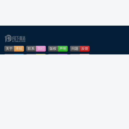
关于
本站
联系
我们
版权
声明
问题
反馈
业务
合作
免责
声明
下载
帮助
网站
地图
安全
认证
🌳公安部网络违法犯罪举报网站
粤ICP备2024276164号-5
粤公网安备44090202001253号
声明：所有软件和文章来自互联网 如有异议 请与本站联系 本站为非赢利性网站
不接受任何赞助和广告
反诈温馨提示：陌生来电要警惕，分享屏幕别随意，未知链接不点击，个人信
息不透露，转账汇款多核实，骗局千万要记牢。高效预防诈骗，建议安装国家
反诈中心APP！