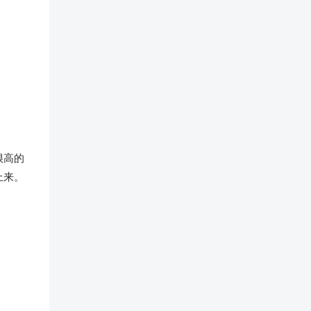
很高的
上来。