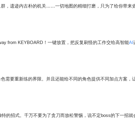
鱼群，遗迹内古朴的机关……一切地图的精细打磨，只为了给你带来
way from KEYBOARD！一键放置，把反复刷怪的工作交给高智能
AI
角色需要重新练的界限。并且还能给不同的角色提供不同加点方案，让
独特的招式。千万不要为了贪刀而放松警惕，说不定boss的下一招就