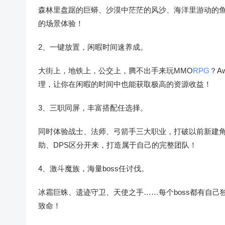
森林里盘踞的巨蟒、沙漠中茫茫的风沙、海洋里游动的
的场景体验！
2、一键放置，闲暇时间速养成。
大街上，地铁上，公交上，腾不出手来玩MMO
RPG
？A
理，让你在闲暇的时间中也能获取极高的资源收益！
3、三职同屏，丰富搭配任选择。
同时体验战士、法师、弓箭手三大职业，打破以前新建
助、DPS区分开来，打造属于自己的完整团队！
4、激斗魔族，海量boss任讨伐。
冰霜巨蛛、遗迹守卫、天使之手……每个boss都有自己
致命！