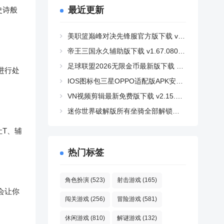
最近更新
史诗般
美职篮巅峰对决先锋服官方版下载 v1.12.200 安卓版
帝王三国永久辅助版下载 v1.67.0805 安卓版
足球联盟2026无限金币最新版下载 v0.2.9 安卓版
进行处
IOS图标包三星OPPO适配版APK安装包下载 v2.0.23 安卓版
VN视频剪辑最新免费版下载 v2.15.1 安卓版
迷你世界破解版所有坐骑全部解锁最新版下载 v1.58.2 安卓版
T、辅
热门标签
角色扮演
(523)
射击游戏
(165)
会让你
闯关游戏
(256)
冒险游戏
(581)
休闲游戏
(810)
解谜游戏
(132)