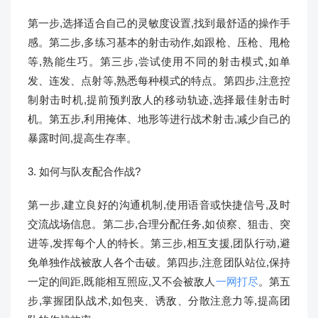
第一步,选择适合自己的灵敏度设置,找到最舒适的操作手
感。第二步,多练习基本的射击动作,如跟枪、压枪、甩枪
等,熟能生巧。第三步,尝试使用不同的射击模式,如单
发、连发、点射等,熟悉每种模式的特点。第四步,注意控
制射击时机,提前预判敌人的移动轨迹,选择最佳射击时
机。第五步,利用掩体、地形等进行战术射击,减少自己的
暴露时间,提高生存率。
3. 如何与队友配合作战?
第一步,建立良好的沟通机制,使用语音或快捷信号,及时
交流战场信息。第二步,合理分配任务,如侦察、狙击、突
进等,发挥每个人的特长。第三步,相互支援,团队行动,避
免单独作战被敌人各个击破。第四步,注意团队站位,保持
一定的间距,既能相互照应,又不会被敌人
一网打尽
。第五
步,掌握团队战术,如包夹、诱敌、分散注意力等,提高团