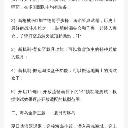
弹药，在多国部队中均有装备；
2）新枪械-M1加兰德射手步枪：著名经典武器，历史上
最好的战斗步枪之一；装填时漏夹会和子弹一起装入弹
仓，子弹打空后漏夹被顶起抛出，叮~
3）新机制-背负至载具功能：可以将背负中的特种兵放
入载具；
4）新机制-搬运淘汰盒子功能：可以搬运地面上的淘汰
盒子；
5）开启144帧：开放流畅画质下的144帧功能测试，根
据测试效果逐步开放适配的机型范围；
二、海岛全新主题——夏日海豚岛
夏日热浪退退退！穿梭海岛小镇，潜入果冻海域，穿上