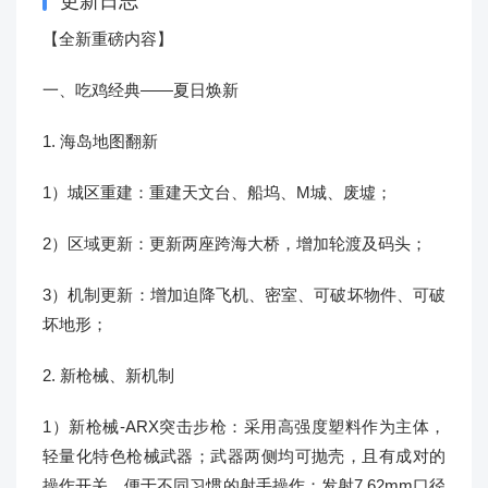
更新日志
【全新重磅内容】
一、吃鸡经典——夏日焕新
1. 海岛地图翻新
1）城区重建：重建天文台、船坞、M城、废墟；
2）区域更新：更新两座跨海大桥，增加轮渡及码头；
3）机制更新：增加迫降飞机、密室、可破坏物件、可破
坏地形；
2. 新枪械、新机制
1）新枪械-ARX突击步枪：采用高强度塑料作为主体，
轻量化特色枪械武器；武器两侧均可抛壳，且有成对的
操作开关，便于不同习惯的射手操作；发射7.62mm口径