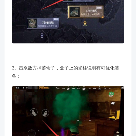
3、击杀敌方掉落盒子，盒子上的光柱说明有可优化装
备；