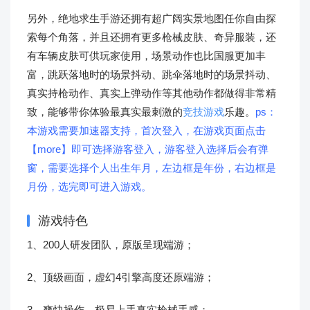
另外，绝地求生手游还拥有超广阔实景地图任你自由探
索每个角落，并且还拥有更多枪械皮肤、奇异服装，还
有车辆皮肤可供玩家使用，场景动作也比国服更加丰
富，跳跃落地时的场景抖动、跳伞落地时的场景抖动、
真实持枪动作、真实上弹动作等其他动作都做得非常精
致，能够带你体验最真实最刺激的
竞技游戏
乐趣。
ps：
本游戏需要加速器支持，首次登入，在游戏页面点击
【more】即可选择游客登入，游客登入选择后会有弹
窗，需要选择个人出生年月，左边框是年份，右边框是
月份，选完即可进入游戏。
游戏特色
1、200人研发团队，原版呈现端游；
2、顶级画面，虚幻4引擎高度还原端游；
3、爽快操作，极易上手真实枪械手感；