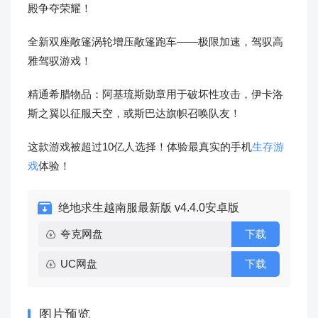
殿争夺荣耀！
全新双座敞篷涡轮增压敞篷跑车——极限加速，驾驭高
雅驾驭游戏！
精通希腊物品：阿基琉斯勋章用于破坏性攻击，伊卡洛
斯之翼以征服天空，或斯巴达旗帜召唤队友！
这款游戏被超过10亿人选择！体验最真实的手机
生存游
戏
体验！
绝地求生越南服最新版 v4.4.0安卓版
夸克网盘
下载
UC网盘
下载
图片预览