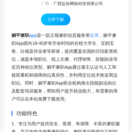
厂商：
广西盐份网络科技有限公司
立即下载
躺平兼职
app
是一款正规兼职信息服务类
应用
，躺平兼
职App面向18-40岁有空余时间的在校大学生、宝妈宝
爸、白领及待业者等群体，提供覆盖全国的日结薪资岗
位，涵盖本地职位、线上主播、代理销售、技能副业等
近百种岗位类型。躺平兼职App通过雇主认证与人工审
核双重机制保障岗位真实性，并利用定位技术推送周边
职位。同时，躺平兼职App联合机构推出技能副业岗位
及配套培训服务，帮助用户提升就业能力，有需要的用
户可以在本站免费下载使用。
功能特色
1、专注为用户提供安全、靠谱、有保障、丰富的兼职服
务。产品内包含海量兼职岗位，兼职者可根据自己时间