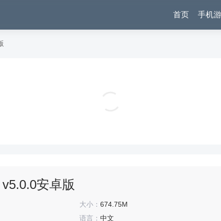
首页
手机
版
uc浏览器红包版 v18.9.4.1458安卓版
实用工具
v5.0.0安卓版
大小：
674.75M
语言：
中文