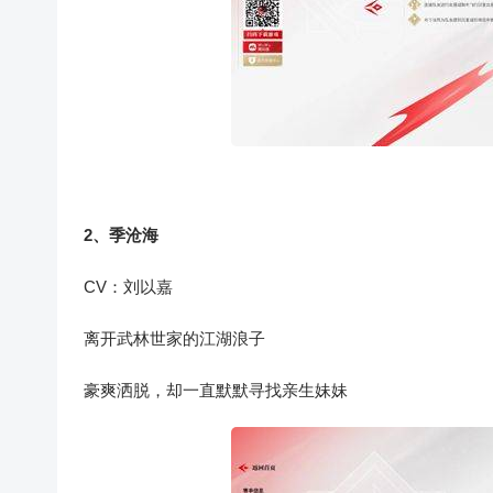
2、季沧海
CV：刘以嘉
离开武林世家的江湖浪子
豪爽洒脱，却一直默默寻找亲生妹妹