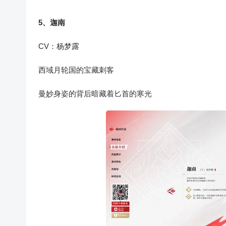
5、迦南
CV：杨梦露
西域月轮国的宝藏刺客
曼妙身姿的背后暗藏着匕首的寒光