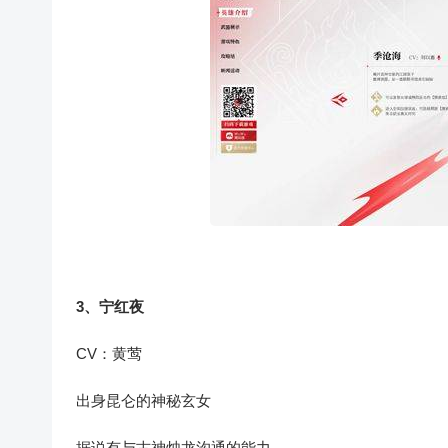
3、宁红夜
CV：黄莺
出身昆仑的神秘玄女
据说有与古神烛龙沟通的能力