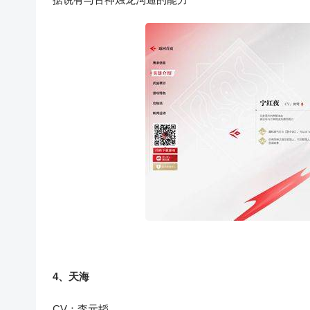
4、天海
CV：李元韬