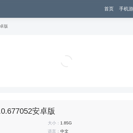
首页
手机
安卓版
元仔电子宠物内购版下载 v2.3.8 安卓版
通讯社交
0.677052安卓版
大小：
1.85G
语言：
中文