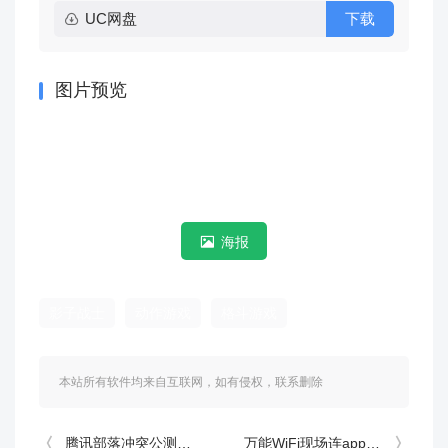
UC网盘
下载
图片预览
海报
影子战士
动作游戏
格斗游戏
本站所有软件均来自互联网，如有侵权，联系删除
腾讯部落冲突公测版 v18.107.1安卓版
万能WiFi现场连appv1.0.1 安卓版