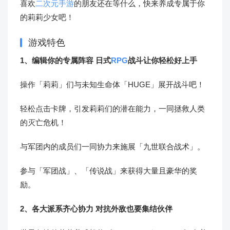
喜欢
二次元手游
的朋友还在等什么，快来养成专属于你
的莉莉少女吧！
游戏特色
1、编辑你的专属阵容 日式
RPG
战斗让你轻松好上手
操作「莉莉」们与未知生命体「HUGE」展开战斗吧！
轻松点击卡牌，引发莉莉们的潜在能力，一同拯救人类
的灭亡危机！
与军团内的成员们一同协力来施展「九世联合战术」。
参与「军团战」、「传说战」来获得大量且豪华的奖
励。
2、各大派系齐心协力 对抗外敌也要集结伙伴