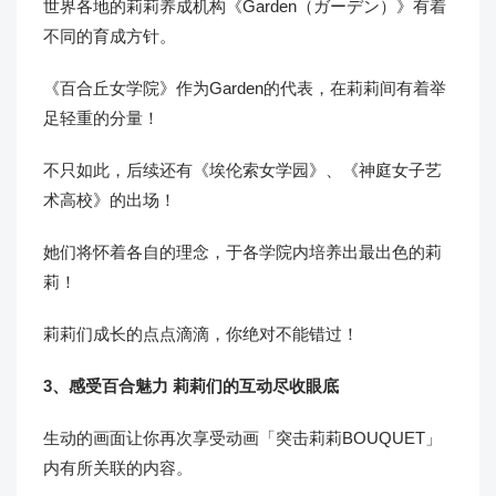
世界各地的莉莉养成机构《Garden（ガーデン）》有着
不同的育成方针。
《百合丘女学院》作为Garden的代表，在莉莉间有着举
足轻重的分量！
不只如此，后续还有《埃伦索女学园》、《神庭女子艺
术高校》的出场！
她们将怀着各自的理念，于各学院内培养出最出色的莉
莉！
莉莉们成长的点点滴滴，你绝对不能错过！
3、感受百合魅力 莉莉们的互动尽收眼底
生动的画面让你再次享受动画「突击莉莉BOUQUET」
内有所关联的内容。