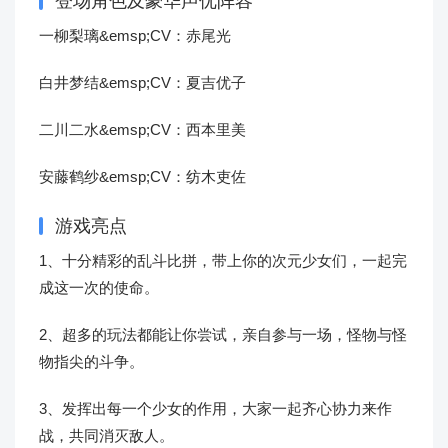
登场角色及豪华声优阵容
一柳梨璃&emsp;CV：赤尾光
白井梦结&emsp;CV：夏吉优子
二川二水&emsp;CV：西本里美
安藤鹤纱&emsp;CV：纺木吏佐
游戏亮点
1、十分精彩的乱斗比拼，带上你的次元少女们，一起完
成这一次的使命。
2、超多的玩法都能让你尝试，亲自参与一场，怪物与怪
物指尖的斗争。
3、发挥出每一个少女的作用，大家一起齐心协力来作
战，共同消灭敌人。