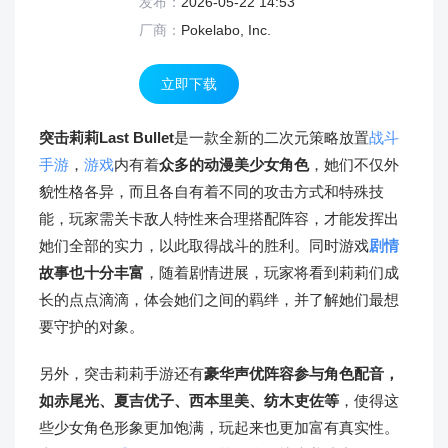
发布：
2026-05-22 14:53
厂商：
Pokelabo, Inc.
立即下载
突击莉莉Last Bullet
是一款全新的二次元策略放置
战斗
手游
，
游戏
内有着
众多的动漫美少女角色
，她们不仅外
貌性格各异，而且各自有着不同的攻击方式和特殊技
能，玩家需关卡敌人特性来合理搭配阵容，才能发挥出
她们全部的实力，以此取得战斗的胜利。同时游戏
剧情
故事也十分丰富
，随着剧情进展，玩家将看到莉莉们成
长的点点滴滴，体会她们之间的羁绊，并了解她们最想
要守护的对象。
另外，突击莉莉手游还有
豪华声优阵容参与角色配音，
如赤尾光、夏吉优子、西本里美、纺木吏佐等
，使得这
些少女角色形象更加饱满，玩起来也更加富有真实性。