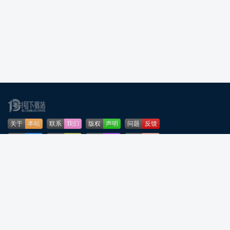
关于
本站
联系
我们
版权
声明
问题
反馈
业务
合作
免责
声明
下载
帮助
网站
地图
安全
认证
🌳公安部网络违法犯罪举报网站
粤ICP备2024276164号-5
粤公网安备44090202001253号
声明：所有软件和文章来自互联网 如有异议 请与本站联系 本站为非赢利性网站
不接受任何赞助和广告
反诈温馨提示：陌生来电要警惕，分享屏幕别随意，未知链接不点击，个人信